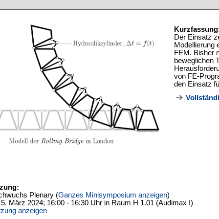
Kurzfassung
Der Einsatz z
Modellierung 
FEM. Bisher n
beweglichen T
Herausforder
von FE-Progra
den Einsatz fü
Vollständ
tzung:
chwuchs Plenary (
Ganzes Minisymposium anzeigen
)
 5. März 2024; 16:00 - 16:30 Uhr in Raum H 1.01 (Audimax I)
tzung anzeigen