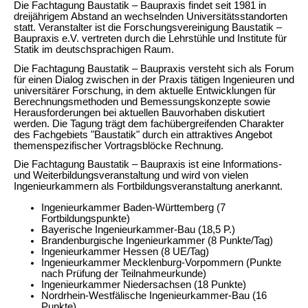
Die Fachtagung Baustatik – Baupraxis findet seit 1981 in
dreijährigem Abstand an wechselnden Universitätsstandorten
statt. Veranstalter ist die Forschungsvereinigung Baustatik –
Baupraxis e.V. vertreten durch die Lehrstühle und Institute für
Statik im deutschsprachigen Raum.
Die Fachtagung Baustatik – Baupraxis versteht sich als Forum
für einen Dialog zwischen in der Praxis tätigen Ingenieuren und
universitärer Forschung, in dem aktuelle Entwicklungen für
Berechnungsmethoden und Bemessungskonzepte sowie
Herausforderungen bei aktuellen Bauvorhaben diskutiert
werden. Die Tagung trägt dem fachübergreifenden Charakter
des Fachgebiets "Baustatik" durch ein attraktives Angebot
themenspezifischer Vortragsblöcke Rechnung.
Die Fachtagung Baustatik – Baupraxis ist eine Informations-
und Weiterbildungsveranstaltung und wird von vielen
Ingenieurkammern als Fortbildungsveranstaltung anerkannt.
Ingenieurkammer Baden-Württemberg (7
Fortbildungspunkte)
Bayerische Ingenieurkammer-Bau (18,5 P.)
Brandenburgische Ingenieurkammer (8 Punkte/Tag)
Ingenieurkammer Hessen (8 UE/Tag)
Ingenieurkammer Mecklenburg-Vorpommern (Punkte
nach Prüfung der Teilnahmeurkunde)
Ingenieurkammer Niedersachsen (18 Punkte)
Nordrhein-Westfälische Ingenieurkammer-Bau (16
Punkte)